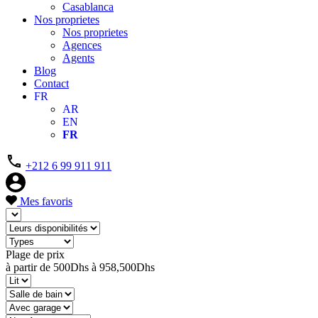
Casablanca
Nos proprietes
Nos proprietes
Agences
Agents
Blog
Contact
FR
AR
EN
FR
+212 6 99 911 911
Mes favoris
Plage de prix
à partir de
500Dhs
à
958,500Dhs