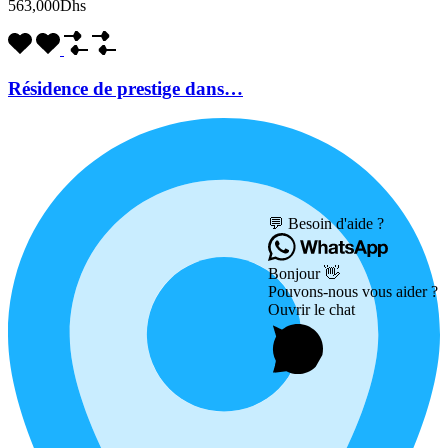
563,000Dhs
Résidence de prestige dans…
💬 Besoin d'aide ?
Bonjour 👋
Pouvons-nous vous aider ?
Ouvrir le chat