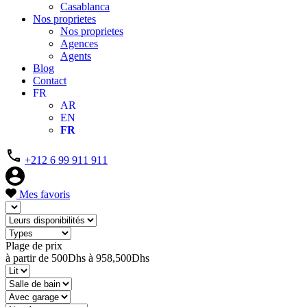
Casablanca
Nos proprietes
Nos proprietes
Agences
Agents
Blog
Contact
FR
AR
EN
FR
+212 6 99 911 911
Mes favoris
Plage de prix
à partir de
500Dhs
à
958,500Dhs