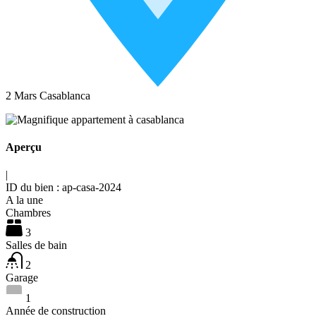
2 Mars Casablanca
Aperçu
|
ID du bien :
ap-casa-2024
A la une
Chambres
3
Salles de bain
2
Garage
1
Année de construction